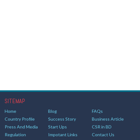
SITEMAP
Home
Blog
FAQs
Country Profile
Success Story
Business Article
Press And Media
Start Ups
CSR in BD
Regulation
Impotant Links
Contact Us