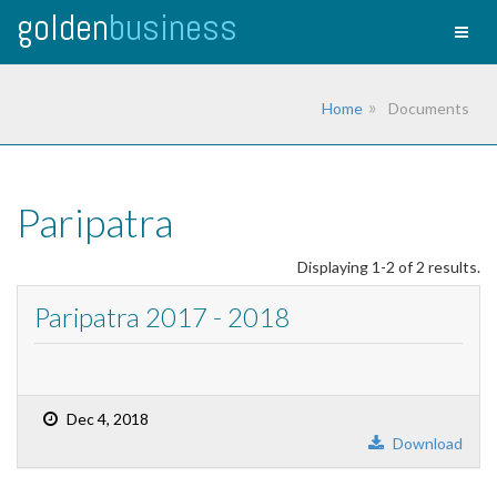
golden
business
Toggl
naviga
Home
Documents
Paripatra
Displaying 1-2 of 2 results.
Paripatra 2017 - 2018
Dec 4, 2018
Download