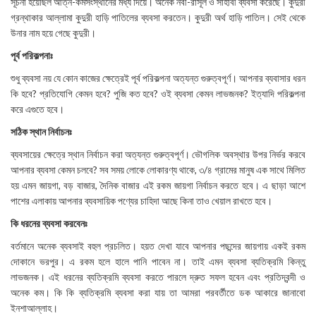
সূচনা হয়েছিল আত্ন-কর্মসংস্থানের মধ্য দিয়ে। অনেক নবী-রাসূল ও সাহাবী ব্যবসা করেছে। কুদুরী
গ্রন্থাকার আল্লামা কুদুরী হাড়ি পাতিলের ব্যবসা করতেন। কুদুরী অর্থ হাড়ি পাতিল। সেই থেকে
উনার নাম হয়ে গেছে কুদুরী।
পূর্ব পরিকল্পনাঃ
শুধু ব্যবসা নয় যে কোন কাজের ক্ষেত্রেই পূর্ব পরিকল্পনা অত্যন্ত গুরুত্বপূর্ণ। আপনার ব্যবাসার ধরন
কি হবে? প্রতিযোগি কেমন হবে? পুজি কত হবে? ওই ব্যবসা কেমন লাভজনক? ইত্যাদি পরিকল্পনা
করে এগুতে হবে।
সঠিক স্থান নির্বাচনঃ
ব্যবসায়ের ক্ষেত্রে স্থান নির্বাচন করা অত্যন্ত গুরুত্বপূর্ণ। ভৌগলিক অবস্থার উপর নির্ভর করবে
আপনার ব্যবসা কেমন চলবে? সব সময় লোকে লোকারণ্য থাকে, ৩/৪ গ্রামের মানুষ এক সাথে মিলিত
হয় এমন জায়গা, বড় বাজার, দৈনিক বাজার এই রকম জায়গা নির্বাচন করতে হবে। এ ছাড়া আশে
পাশের এলাকায় আপনার ব্যবসায়িক পণ্যের চাহিদা আছে কিনা তাও খেয়াল রাখতে হবে।
কি ধরনের ব্যবসা করবেনঃ
বর্তমানে অনেক ব্যবসাই বহুল প্রচলিত। হয়ত দেখা যাবে আপনার পছন্দের জায়গায় একই রকম
দোকানে ভরপুর। এ রকম হলে হালে পানি পাবেন না। তাই এমন ব্যবসা ব্যতিক্রমি কিন্তু
লাভজনক। এই ধরনের ব্যতিক্রমি ব্যবসা করতে পারলে দ্রুত সফল হবেন এবং প্রতিদ্বন্দী ও
অনেক কম। কি কি ব্যতিক্রমি ব্যবসা করা যায় তা আমরা পরবর্তীতে ডক আকারে জানাবো
ইনশাআল্লাহ।