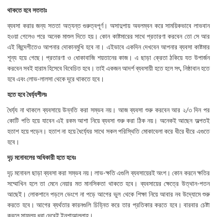
থাকতে হবে সততাঃ
ব্যবসা করার জন্য সততা অত্যন্ত গুরুত্বপূর্ণ। অসাদুপায় অবলম্বন করে সাময়িকভাবে লাভবান
হওয়া গেলেও পরে অনেক মাশুল দিতে হয়। কোন কাষ্টমারের সাথে প্রতারণা করবেন তো সে আর
এই জিন্দেগীতেও আপনার দোকানমুখি হবে না। এইভাবে একদিন দেখবেন আপনার ব্যবসা কাষ্টমার
শূন্য হয়ে গেছে। প্রতারণা ও ধোকাবাজি শয়তানের কাজ। এ ছাড়া ক্রেতা ঠকিয়ে যত উপার্জন
করবেন সবই হারাম হিসেবে বিবেচিত হবে। তাই একজন আদর্শ ব্যবসায়ী হতে হলে সৎ, নিষ্ঠাবান হতে
হবে এবং লোভ-লালসা থেকে দূরে থাকতে হবে।
হতে হবে ধৈর্য্যশীলঃ
ধৈর্য্য না থাকলে ব্যবসায়ে উন্নতি করা সম্ভব নয়। আজ ব্যবসা শুরু করবেন আর ২/৩ দিন পর
কোটি পতি হয়ে যাবেন এই রকম আশা নিয়ে ব্যবসা শুরু করা ঠিক নয়। অনেকই আছেন অল্পতই
হতাশ হয়ে পড়েন। হতাশ না হয়ে ধৈর্য্যের সাথে সকল পরিস্থিতি মোকাবেলা করে ধীরে ধীরে এগুতে
হবে।
দৃঢ় মনোবলের অধিকারী হতে হবেঃ
দৃঢ় মনোবল ছাড়া ব্যবসা করা সম্ভব নয়। লাভ-ক্ষতি এগুলি ব্যবসায়েরই অংশ। কোন করনে ক্ষতির
সম্মোখিন হলে তা মেনে নেয়ার মত মানসিকতা থাকতে হবে। ব্যবসায়ের ক্ষেত্রে উত্থান-পতন
আছেই। লোকশানে পড়লে ভেংগে না পড়ে আগের ভুল থেকে শিক্ষা নিয়ে আবার নব উদ্যোমে শুরু
করতে হবে। আগের ব্যর্থতার কারনগুলি চিহ্নিত করে তার প্রতিকার করতে হবে। বারবার চেষ্টা
করলে সাফল্য ধরা দেবেই ইনশাআল্লাহ।