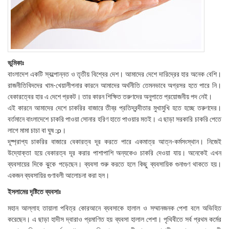
ভুমিকাঃ
বাংলাদেশ একটি স্বল্পোন্নত ও তৃতীয় বিশ্বের দেশ। আমাদের দেশে দারিদ্রের হার অনেক বেশি।
রাজনীতিবিদদের খাম-খেয়ালীপনার কারনে আমাদের অর্থনীতি তেমনভাবে অগ্রসর হতে পারে নি।
বেকারত্বের হার এ দেশে প্রকট। তার কারন শিক্ষিত তরুণদের অনুপাতে প্রয়োজনীয় পদ নেই।
এই কারনে আমাদের দেশে চাকরির বাজারে তীব্র প্রতিদ্বন্দীতার মুখামুখি হতে হচ্ছে তরুণদের।
বর্তমানে বাংলাদেশে চাকরি পাওয়া সোনার হরিণ হাতে পাওয়ার মতই। এ ছাড়া সরকারি চাকরি পেতে
লাগে মামা চাচা বা ঘুষ :p।
দূষ্প্রাপ্য চাকরির বাজারে বেকারত্ব দূর করতে পারে একমাত্র আত্ন-কর্মসংস্থান। নিজেই
উদ্যোক্তা হয়ে বেকারত্ব দূর করার পাশাপাশি অন্যকেও চাকরি দেওয়া যায়। অনেকেই এখন
ব্যবসায়ের দিকে ঝুকে পড়েছেন। ব্যবসা শুরু করতে হলে কিছু ব্যবসায়িক গুনাগুণ থাকতে হয়।
একজন ব্যবসায়ির গুণাবলী আলোচনা করা হল।
ইসলামের দৃষ্টিতে ব্যবসাঃ
মহান আল্লাহ তায়ালা পবিত্র কোরআনে ব্যবসাকে হালাল ও সম্মানজনক পেশা বলে অভিহিত
করেছেন। এ ছাড়া হাদীস দ্বারাও প্রমাণিত হয় ব্যবসা হালাল পেশা। পৃথিবীতে সর্ব প্রথম কর্মের