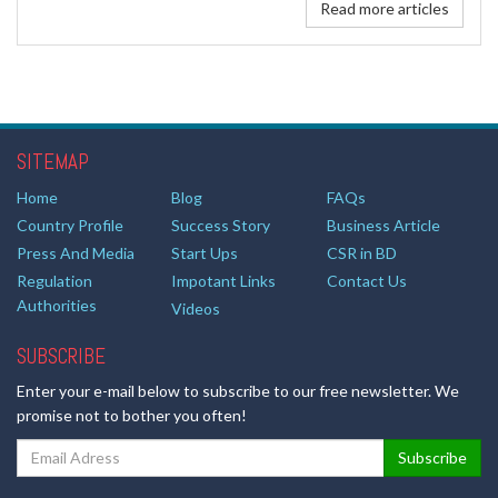
Read more articles
SITEMAP
Home
Blog
FAQs
Country Profile
Success Story
Business Article
Press And Media
Start Ups
CSR in BD
Regulation
Impotant Links
Contact Us
Authorities
Videos
SUBSCRIBE
Enter your e-mail below to subscribe to our free newsletter. We
promise not to bother you often!