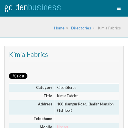
golden
business
Toggl
naviga
Home
Directories
Kimia Fabrics
Kimia Fabrics
Category
Cloth Stores
Title
Kimia Fabrics
Address
108 Islampur Road, Khalish Mansion
(1st floor)
Telephone
Mobile
Not set