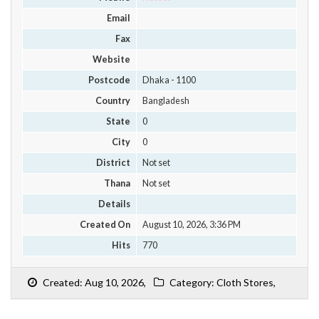
Email
Fax
Website
Postcode
Dhaka - 1100
Country
Bangladesh
State
0
City
0
District
Not set
Thana
Not set
Details
Created On
August 10, 2026, 3:36 PM
Hits
770
Created: Aug 10, 2026,
Category: Cloth Stores,