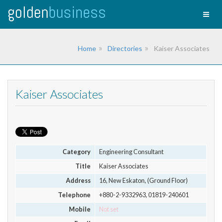
golden
business
Toggl
naviga
Home
Directories
Kaiser Associates
Kaiser Associates
Category
Engineering Consultant
Title
Kaiser Associates
Address
16, New Eskaton, (Ground Floor)
Telephone
+880-2-9332963, 01819-240601
Mobile
Not set