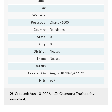
Email
Fax
Website
Postcode
Dhaka - 1000
Country
Bangladesh
State
0
City
0
District
Not set
Thana
Not set
Details
Created On
August 10, 2026, 4:16 PM
Hits
689
Created: Aug 10, 2026,
Category: Engineering
Consultant,