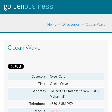
golden
business
Toggl
naviga
Home
Directories
Ocean Wave
Ocean Wave
Category
Cyber Cafe
Title
Ocean Wave
Address
House # 412, Road # 29, New DOHS,
Mohakhali
Telephone
+880-2-8812976
Mobile
Not set