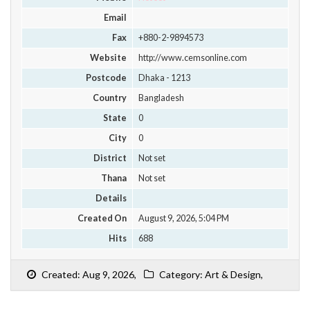
Email
Fax
+880-2-9894573
Website
http://www.cemsonline.com
Postcode
Dhaka - 1213
Country
Bangladesh
State
0
City
0
District
Not set
Thana
Not set
Details
Created On
August 9, 2026, 5:04 PM
Hits
688
Created: Aug 9, 2026,
Category: Art & Design,