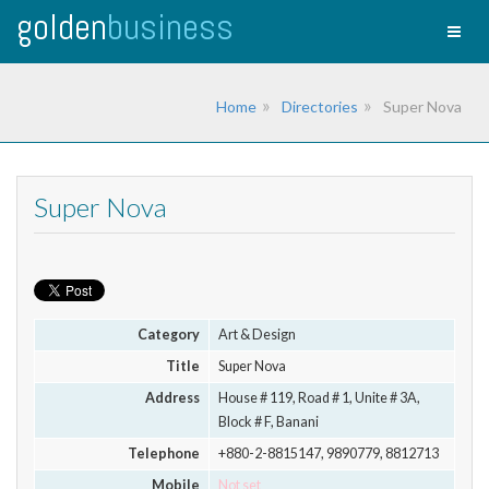
golden
business
Toggl
naviga
Home
Directories
Super Nova
Super Nova
Category
Art & Design
Title
Super Nova
Address
House # 119, Road # 1, Unite # 3A,
Block # F, Banani
Telephone
+880-2-8815147, 9890779, 8812713
Mobile
Not set