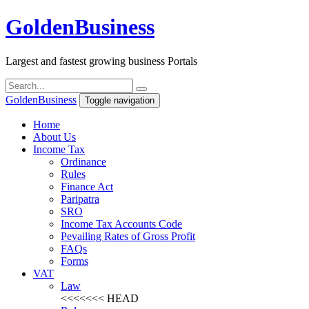
Golden
Business
Largest and fastest growing business Portals
Golden
Business
Toggle navigation
Home
About Us
Income Tax
Ordinance
Rules
Finance Act
Paripatra
SRO
Income Tax Accounts Code
Pevailing Rates of Gross Profit
FAQs
Forms
VAT
Law
<<<<<<< HEAD