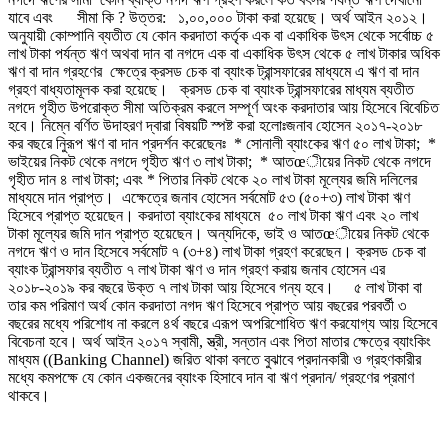
যাবে এবং সীমা কি ? উত্তর: ১,০০,০০০ টাকা করা হয়েছে। অর্থ আইন ২০১২।
অনুযায়ী কোম্পানি ব্যতীত যে কোন করদাতা কর্তৃক এক বা একাধিক উৎস থেকে সর্বোচ্চ ৫
লাখ টাকা পর্যন্ত ঋণ অথবা দান বা নগদে এক বা একাধিক উৎস থেকে ৫ লাখ টাকার অধিক
ঋণ বা দান গ্রহণের ক্ষেত্রে ক্রসড চেক বা ব্যাংক ট্রান্সফারের মাধ্যমে এ ঋণ বা দান
গ্রহণ বাধ্যতামূলক করা হয়েছে। ক্রসড চেক বা ব্যাংক ট্রান্সফারের মাধ্যম ব্যতীত
নগদে গৃহীত উপরোক্ত সীমা অতিক্রম করলে সম্পূর্ণ অংক করদাতার আয় হিসেবে বিবেচিত
হবে। নিম্নে বর্ণিত উদাহরণ দ্বারা বিষয়টি স্পষ্ট করা হলোঃজনাব হোসেন ২০১৭-২০১৮
কর বছরে নিুরূপ ঋণ বা দান প্রদর্শন করেছেনঃ * সোনালী ব্যাংকের ঋণ ৫০ লাখ টাকা; *
ভাইয়ের নিকট থেকে নগদে গৃহীত ঋণ ৩ লাখ টাকা; * আতœীয়ের নিকট থেকে নগদে
গৃহীত দান ৪ লাখ টাকা; এবং * পিতার নিকট থেকে ২০ লাখ টাকা মূল্যের জমি দলিলের
মাধ্যমে দান প্রাপ্ত। এক্ষেত্রে জনাব হোসেন সর্বমোট ৫৩ (৫০+৩) লাখ টাকা ঋণ
হিসেবে প্রাপ্ত হয়েছেন। করদাতা ব্যাংকের মাধ্যমে ৫০ লাখ টাকা ঋণ এবং ২০ লাখ
টাকা মূল্যের জমি দান প্রাপ্ত হয়েছেন। অন্যদিকে, ভাই ও আতœীয়ের নিকট থেকে
নগদে ঋণ ও দান হিসেবে সর্বমোট ৭ (৩+৪) লাখ টাকা গ্রহণ করেছেন। ক্রসড চেক বা
ব্যাংক ট্রান্সফার ব্যতীত ৭ লাখ টাকা ঋণ ও দান গ্রহণ করায় জনাব হোসেন এর
২০১৮-২০১৯ কর বছরে উক্ত ৭ লাখ টাকা আয় হিসেবে গন্য হবে। ৫ লাখ টাকা বা
তার কম পরিমাণ অর্থ কোন করদাতা নগদ ঋণ হিসেবে প্রাপ্ত আয় বছরের পরবর্তী ৩
বছরের মধ্যে পরিশোধ না করলে ৪র্থ বছরে এরূপ অপরিশোধিত ঋণ করযোগ্য আয় হিসেবে
বিবেচনা হবে। অর্থ আইন ২০১৭ স্বামী, স্ত্রী, সন্তান এবং পিতা মাতার ক্ষেত্রে ব্যাংকিং
মাধ্যম ((Banking Channel) জরিত থাকা বলতে বুঝাবে প্রদানকারী ও গ্রহণকারীর
মধ্যে কমপক্ষে যে কোন একজনের ব্যাংক হিসাবে দান বা ঋণ প্রদান/ গ্রহণের প্রমাণ
থাকবে।