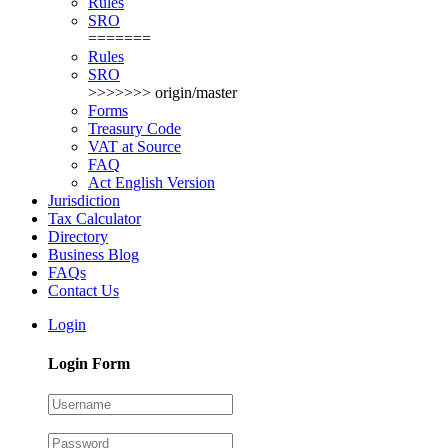
Rules
SRO
=======
Rules
SRO
>>>>>>> origin/master
Forms
Treasury Code
VAT at Source
FAQ
Act English Version
Jurisdiction
Tax Calculator
Directory
Business Blog
FAQs
Contact Us
Login
Login Form