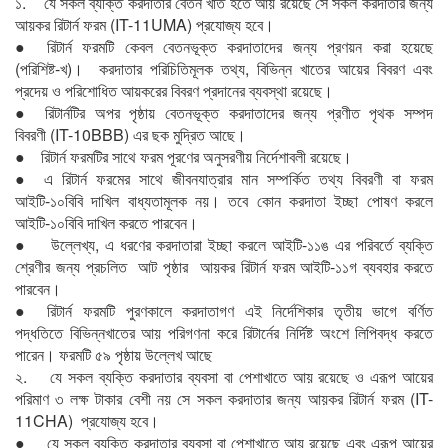
১. যে সকল ব্যক্তি করদাতার বেতন খাত হতে আয় রয়েছে সে সকল করদাতার জন্য
আয়কর রিটার্ন ফরম (IT-11UMA) প্রযোজ্য হবে।
● রিটার্ন ফরমটি কেবল বেতনভূক্ত করদাতাদের জন্য প্রণয়ন করা হয়েছে
(পরিশিষ্ট-খ)। করদাতার পরিচিতিমূলক তথ্য, বিভিন্ন খাতের আয়ের বিবরণ এবং
প্রদেয় ও পরিশোধিত আয়করের বিবরণ প্রদানের ব্যবস্থা রয়েছে।
● রিটার্নটির অপর পৃষ্ঠায় বেতনভূক্ত করদাতাদের জন্য প্রণীত পৃথক সম্পদ
বিবরণী (IT-10BBB) এর ছক মুদ্রিত আছে।
● রিটার্ন ফরমটির সাথে ফরম পূরণের অনুসরণীয় নির্দেশাবলী রয়েছে।
● এ রিটার্ন ফরমের সাথে জীবনযাত্রার মান সম্পর্কিত তথ্য বিবরণী বা ফরম
আইটি-১০বিবি দাখিল বাধ্যতামূলক নয়। তবে কোন করদাতা ইচ্ছা পোষণ করলে
আইটি-১০বিবি দাখিল করতে পারবেন।
● উল্লেখ্য, এ ধরণের করদাতারা ইচ্ছা করলে আইটি-১১ঙ এর পরিবর্তে ব্যক্তি
শ্রেণীর জন্য প্রচলিত আট পৃষ্ঠার আয়কর রিটার্ন ফরম আইটি-১১গ ব্যবহার করতে
পারবেন।
● রিটার্ন ফরমটি পুরণকালে করদাতাগণ এই নির্দেশিকার তৃতীয় ভাগে বর্ণিত
পদ্ধতিতে বিভিন্নখাতের আয় পরিগণনা করে রিটার্নের নির্দিষ্ট অংশে লিপিবদ্ধ করতে
পারেন। ফরমটি ৫৯ পৃষ্ঠায় উল্লেখ আছে
২. যে সকল ব্যক্তি করদাতার ব্যবসা বা পেশাখাতে আয় রয়েছে ও এরূপ আয়ের
পরিমাণ ৩ লক্ষ টাকার বেশী নয় সে সকল করদাতার জন্য আয়কর রিটার্ন ফরম (IT-
11CHA) প্রযোজ্য হবে।
● যে সকল ব্যক্তি করদাতার ব্যবসা বা পেশাখাতে আয় রয়েছে এবং এরূপ আয়ের