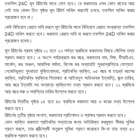
তফসিল 24C মূল রিটার্নের সাথে যোগ হবে। যে করদাতার এসব কোন খাতের আয়
নেই তার কেবল তিন পৃষ্ঠার মূল রিটার্ন দাখিল করলেই চলবে, তফসিল দাখিল করার
প্রয়োজন হবে না।
কেউ বিনিয়োগ রেয়াত দাবি করলে মূল রিটার্নের সাথে বিনিয়োগ রেয়াত সংক্রান্ত তফসিল
24D দাখিল করতে হবে। করদাতা রেয়াত দাবি না করলে তফসিল 24D দাখিল করার
প্রয়োজন হবেনা।
মূল রিটার্নের প্রথম পৃষ্ঠার ০১ হতে ২৩ পর্যন্ত ক্রমিকে করদাতার বিষয়ে মৌলিক তথ্য
প্রদান করতে হবে। এ অংশে পর্যায়ক্রমে কর বছর, করদাতার নাম, লিঙ্গ, টিআইএন,
সার্কেল, কর অঞ্চল, আবাসিক মর্যাদা, বিশেষ কর অব্যাহতি সুবধাপ্রাপ্তির যোগ্যতা
গেজেটভুক্ত যুদ্ধাহত মুক্তিযোদ্ধা, প্রতিবন্ধি ব্যক্তি, ৬৫ বছর বা তদুর্ধ্ব বয়সের
ব্যক্তি, প্রতিবন্ধি ব্যক্তির পিতামাত বা আইনানুগ অভিভাবক ইত্যাদি), জন্ম তারিখ,
আয় বছর ইত্যাদি সহ অন্যান্য ব্যক্তিগত তথ্য প্রদান করতে হবে। ১২ ক্রমিকে
আয় বছর শুরু ও সমাপ্তির তারিখ উল্লেখ করতে হবে।
রিটার্নের দ্বিতীয় পৃষ্ঠার ২৪ হতে ৪৮ ক্রমিকে করদাতা আয় ও করের তথ্য উল্লেখ
করতে হবে।
রিটার্নের তৃতীয় পৃষ্ঠায় সংলাগ, করদাতার প্রতিপাদন ও স্বাক্ষর প্রদান করতে হবে।
কোন ব্যক্তি করদাতা প্রতিবন্ধি সন্তানের জন্য অতিরিক্ত করমুক্ত সীমার সুবিধা
গ্রহণ করলে, তার স্ত্রী/স্বমী অনুরূপ সুবিধা গ্রহণ করেছেন কি-না তার তথ্য ৫০
ক্রমিকে প্রদান করতে হবে।