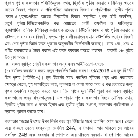
প্রথম পৃষ্ঠায় করদাতার পরিচিতিমূলক তথ্য, দ্বিতীয় পৃষ্ঠায় করদাতার বিভিন্ন খাতের
আয়ের বিবরণ, প্রদেয় ও পরিশোধিত আয়করের বিবরণ ও প্রতিপাদন, তৃতীয় পৃষ্ঠায়
বেতন ও গৃহস¤পত্তি আয়ের বিস্তারিত বিবরণ সম্বলিত পৃথক দু’টি তফসিল,
চতুর্থ পৃষ্ঠায় বিনিয়োগজনিত কর রেয়াতের একটি তফসিল ও দাখিলকৃত
প্রমাণাদির তালিকা লিপিবদ্ধ করার ছক রয়েছে। রিটার্নের পঞ্চম ও ষষ্ঠ পৃষ্ঠায় করদাতার
স¤পদ, দায় ও ব্যয় বিবরণী, সপ্তম পৃষ্ঠায় জীবনযাত্রার মান স¤পর্কিত তথ্যের বিবরণী
এবং শেষ পৃষ্ঠায় রিটার্ন ফরম পূরণের অনুসরণীয় নির্দেশাবলী রয়েছে। তবে ১নং, ২নং এ
বর্ণিত করদাতারাও ইচ্ছা করলে এই ফরম ব্যবহার করতে পারবেন। ফরমটি ৫৮ পৃষ্ঠায়
উল্লেখ আছে।
৪. সকল ব্যক্তি শ্রেণীর করদাতার জন্য ফরম আইট-১১গ-২০১৬
(১) ব্যক্তি করদাতার জন্য নতুন প্রবর্তিত রিটার্ন ফরম ITGA2016 এর মূল রিটার্নটি
তিন পৃষ্ঠার (পরিশিষ্ট-ঙ)। মূল রিটার্নের সাথে প্রাপ্তি স্বীকার পত্র এবং প্রযোজ্য
ক্ষেত্রে বেতন, গৃহ সম্পত্তির আয়, ব্যবসায় বা পেশা খাতে আয় ও কর রেয়াতের জন্য
পৃথক তফসিল সংযুক্ত করতে হবে। তিন পৃষ্ঠার মূল রিটার্ন পূরণ করা সকল ব্যক্তি
করদাতাদের জন্য বাধ্যতামূলক। এত প্রথম পৃষ্ঠায় করদাতার বিষয়ে মৌলিক তথ্য,
দ্বিতীয় পৃষ্ঠায় আয় ও করের হিসাব এবং তৃতীয় পৃষ্ঠায় সংলাগ, করদাতার প্রতিপাদন ও
স্বাক্ষর প্রদান করতে হবে।
করদাতার আয়ের উৎসের উপর নির্ভর করে মূল রিটার্নের সাথে তফসিল যোগ হবে। বেতন
আয় থাকলে বেতন সংক্রান্ত তফসিল 24A, বাড়িভাড়া আয় থাকলে সে আয়ের
তফসিল 24B এবং ব্যবসায় বা পেশাগত আয় থাকলে ব্যবসায় বা পেশাগত আয়ের