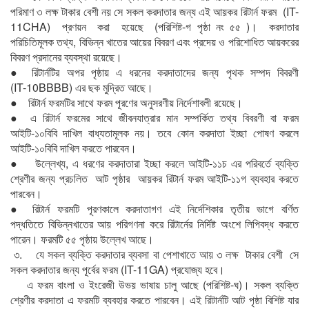
পরিমাণ ৩ লক্ষ টাকার বেশী নয় সে সকল করদাতার জন্য এই আয়কর রিটার্ন ফরম (IT-
11CHA) প্রণয়ন করা হয়েছে (পরিশিষ্ট-গ পৃষ্ঠা নং ৫৫ )। করদাতার
পরিচিতিমূলক তথ্য, বিভিন্ন খাতের আয়ের বিবরণ এবং প্রদেয় ও পরিশোধিত আয়করের
বিবরণ প্রদানের ব্যবস্থা রয়েছে।
● রিটার্নটির অপর পৃষ্ঠায় এ ধরনের করদাতাদের জন্য পৃথক সম্পদ বিবরণী
(IT-10BBBB) এর ছক মুদ্রিত আছে।
● রিটার্ন ফরমটির সাথে ফরম পূরণের অনুসরণীয় নির্দেশাবলী রয়েছে।
● এ রিটার্ন ফরমের সাথে জীবনযাত্রার মান সম্পর্কিত তথ্য বিবরণী বা ফরম
আইটি-১০বিবি দাখিল বাধ্যতামূলক নয়। তবে কোন করদাতা ইচ্ছা পোষণ করলে
আইটি-১০বিবি দাখিল করতে পারবেন।
● উল্লেখ্য, এ ধরণের করদাতারা ইচ্ছা করলে আইটি-১১চ এর পরিবর্তে ব্যক্তি
শ্রেণীর জন্য প্রচলিত আট পৃষ্ঠার আয়কর রিটার্ন ফরম আইটি-১১গ ব্যবহার করতে
পারবেন।
● রিটার্ন ফরমটি পূরণকালে করদাতাগণ এই নির্দেশিকার তৃতীয় ভাগে বর্ণিত
পদ্ধতিতে বিভিন্নখাতের আয় পরিগণনা করে রিটার্নের নির্দিষ্ট অংশে লিপিবদ্ধ করতে
পারেন। ফরমটি ৫৫ পৃষ্ঠায় উল্লেখ আছে।
৩. যে সকল ব্যক্তি করদাতার ব্যবসা বা পেশাখাতে আয় ৩ লক্ষ টাকার বেশী সে
সকল করদাতার জন্য পূর্বের ফরম (IT-11GA) প্রযোজ্য হবে।
এ ফরম বাংলা ও ইংরেজী উভয় ভাষায় চালু আছে (পরিশিষ্ট-ঘ)। সকল ব্যক্তি
শ্রেণীর করদাতা এ ফরমটি ব্যবহার করতে পারবেন। এই রিটার্নটি আট পৃষ্ঠা বিশিষ্ট যার