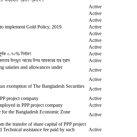
Active
Active
Active
y to implement Gold Policy, 2019
Active
Active
Active
Active
র্বক ০.৭০% নির্ধারণ
Active
 করদাতার উদ্ভূত আয়ের উপর আয়করের হার হ্রাস
Active
ng salaries and allowances under
Active
Active
tax exemption of The Bangladesh Securities
Active
PPP project company
Active
employed in PPP project company
Active
e for the Bangladesh Economic Zone
Active
m the transfer of share capital of PPP project
Technical assistance fee paid by such
Active