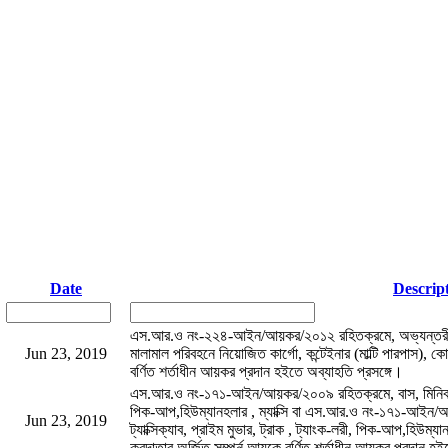
Date
Descrip
এস.আর.ও নং-২২৪-আইন/আয়কর/২০১২ রহিতক্রমে, অভ্যন্তরীন
Jun 23, 2019
মালামাল পরিবহনে নিয়োজিত কার্গো, কন্টেইনার (মাল্টি পারপাস), কো
বর্ণিত শর্তাধীন আয়কর প্রদান হইতে অব্যাহতি প্রসঙ্গে।
এস.আর.ও নং-১৭১-আইন/আয়কর/২০০৯ রহিতক্রমে, বাস, মিনিবাস, কোস্
পিক-আপ,হিউম্যানহলার , ম্যাক্সি বা এস.আর.ও নং-১৭১-আইন/আ
Jun 23, 2019
ট্যাক্সিক্যাব, প্রাইম মুভার, ট্রাক , ট্যাংক-লরী, পিক-আপ,হিউম্য
করদাতার অর্জিত সম্পূর্ন আয়কে বর্ণিত শর্তাধীন আয়কর প্রদান হই