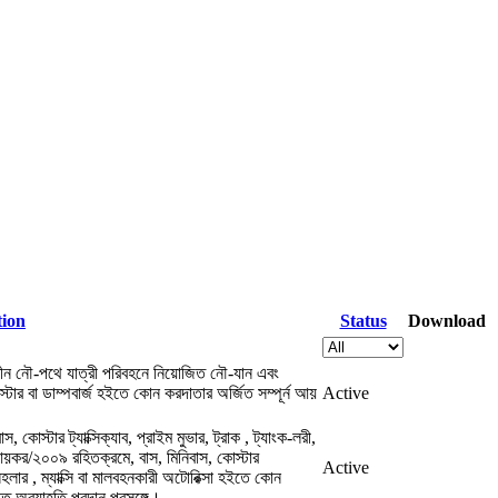
tion
Status
Download
 নৌ-পথে যাত্রী পরিবহনে নিয়োজিত নৌ-যান এবং
স্টার বা ডাম্পবার্জ হইতে কোন করদাতার অর্জিত সম্পূর্ন আয়
Active
টার ট্যাক্সিক্যাব, প্রাইম মুভার, ট্রাক , ট্যাংক-লরী,
য়কর/২০০৯ রহিতক্রমে, বাস, মিনিবাস, কোস্টার
Active
ানহলার , ম্যাক্সি বা মালবহনকারী অটোরিক্সা হইতে কোন
তে অব্যাহতি প্রদান প্রসঙ্গে।