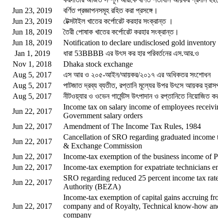
Jun 23, 2019
বর্ণিত প্রজ্ঞাপনসমূহ রহিত করা প্রসঙ্গে।
Jun 23, 2019
টেক্সটাইল খাতের কর্পোরেট করহার সংক্রান্ত ।
Jun 18, 2019
তৈরী পোষাক খাতের কর্পোরেট করহার সংক্রান্ত।
Jun 18, 2019
Notification to declare undisclosed gold inventor
Jan 1, 2019
ধারা 53BBBB এর উৎস কর হার পরিবর্তনের এস.আর.ও
Nov 1, 2018
Dhaka stock exchange
Aug 5, 2017
এস আর ও ২০৫-আইন/আয়কর/২০১৭ এর অধিকতর সংশোধন
Aug 5, 2017
পাটজাত দ্রব্য ব্যতীত, রপ্তানি মূল্যের উপর উৎসে আয়কর হ্রাসপূ
Aug 5, 2017
নীটওয়্যার ও ওভেন গার্মেন্টস উৎপাদান ও রপ্তানিতে নিয়োজিত
Income tax on salary income of employees receivi
Jun 22, 2017
Government salary orders
Jun 22, 2017
Amendment of The Income Tax Rules, 1984
Cancellation of SRO regarding graduated income 
Jun 22, 2017
& Exchange Commission
Jun 22, 2017
Income-tax exemption of the business income of 
Jun 22, 2017
Income-tax exemption for expatriate technicians 
SRO regarding reduced 25 percent income tax rat
Jun 22, 2017
Authority (BEZA)
Income-tax exemption of capital gains accruing fro
Jun 22, 2017
company and of Royalty, Technical know-how and 
company