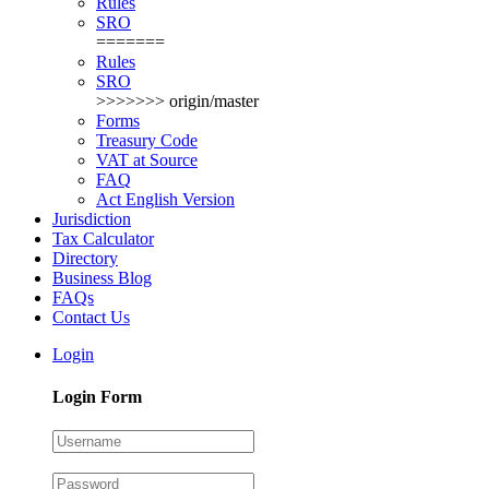
Rules
SRO
=======
Rules
SRO
>>>>>>> origin/master
Forms
Treasury Code
VAT at Source
FAQ
Act English Version
Jurisdiction
Tax Calculator
Directory
Business Blog
FAQs
Contact Us
Login
Login Form