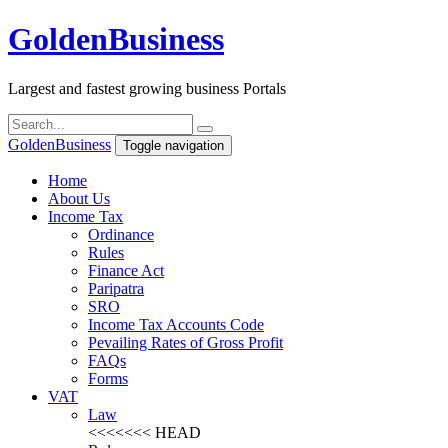
Golden
Business
Largest and fastest growing business Portals
Golden
Business
Toggle navigation
Home
About Us
Income Tax
Ordinance
Rules
Finance Act
Paripatra
SRO
Income Tax Accounts Code
Pevailing Rates of Gross Profit
FAQs
Forms
VAT
Law
<<<<<<< HEAD