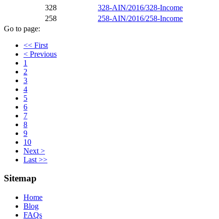
328
328-AIN/2016/328-Income
258
258-AIN/2016/258-Income
Go to page:
<< First
< Previous
1
2
3
4
5
6
7
8
9
10
Next >
Last >>
Sitemap
Home
Blog
FAQs