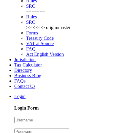
Rules
SRO
=======
Rules
SRO
>>>>>>> origin/master
Forms
Treasury Code
VAT at Source
FAQ
Act English Version
Jurisdiction
Tax Calculator
Directory
Business Blog
FAQs
Contact Us
Login
Login Form