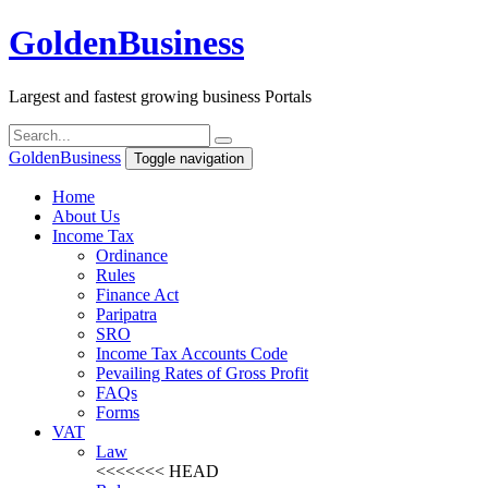
Golden
Business
Largest and fastest growing business Portals
Golden
Business
Toggle navigation
Home
About Us
Income Tax
Ordinance
Rules
Finance Act
Paripatra
SRO
Income Tax Accounts Code
Pevailing Rates of Gross Profit
FAQs
Forms
VAT
Law
<<<<<<< HEAD