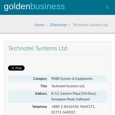
golden
business
Toggl
navig
Home
Directories
Technotel Systems Ltd.
Technotel Systems Ltd.
Category
PABX System & Equipments
Title
Technotel Systems Ltd.
Address
8/12, Eastern Plaza (7th Floor),
Sonargaon Road, Hatirpool
Telephone
+880-2-8616430, 9664371,
01711-560022