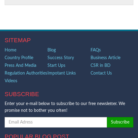
SITEMAP
Home
Blog
FAQs
Country Profile
Success Story
Business Article
Press And Media
Start Ups
CSR in BD
Regulation Authorities
Impotant Links
Contact Us
Videos
SUBSCRIBE
Enter your e-mail below to subscribe to our free newsletter. We
promise not to bother you often!
POPULAR BLOG POST