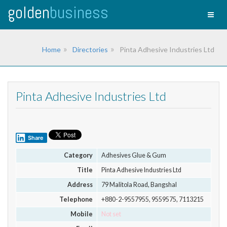
golden
business
Toggl
naviga
Home
Directories
Pinta Adhesive Industries Ltd
Pinta Adhesive Industries Ltd
Share
Category
Adhesives Glue & Gum
Title
Pinta Adhesive Industries Ltd
Address
79 Malitola Road, Bangshal
Telephone
+880-2-9557955, 9559575, 7113215
Mobile
Not set