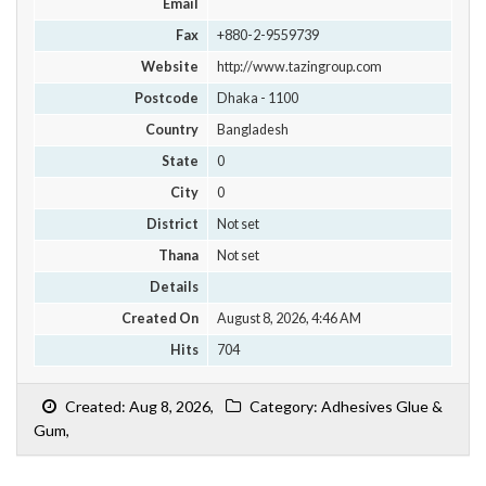
Email
Fax
+880-2-9559739
Website
http://www.tazingroup.com
Postcode
Dhaka - 1100
Country
Bangladesh
State
0
City
0
District
Not set
Thana
Not set
Details
Created On
August 8, 2026, 4:46 AM
Hits
704
Created: Aug 8, 2026,
Category: Adhesives Glue &
Gum,