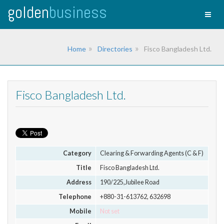
golden
business
Toggl
naviga
Home
Directories
Fisco Bangladesh Ltd.
Fisco Bangladesh Ltd.
Category
Clearing & Forwarding Agents (C & F)
Title
Fisco Bangladesh Ltd.
Address
190/225,Jubilee Road
Telephone
+880-31-613762, 632698
Mobile
Not set