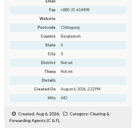
Email
Fax
+880-31-614498
Website
Postcode
Chittagong
Country
Bangladesh
State
0
City
0
District
Not set
Thana
Not set
Details
Created On
August 6, 2026, 2:22 PM
Hits
642
Created: Aug 6, 2026,
Category: Clearing &
Forwarding Agents (C & F),