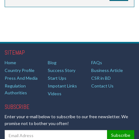
SITEMAP
Home
Blog
FAQs
Country Profile
Success Story
Business Article
Press And Media
Start Ups
CSR in BD
Regulation
Impotant Links
Contact Us
Authorities
Videos
SUBSCRIBE
Enter your e-mail below to subscribe to our free newsletter. We
promise not to bother you often!