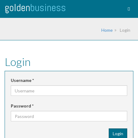
golden
business
Togg
navig
Home
Login
Login
Username
*
Password
*