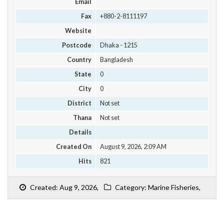
Email
Fax
+880-2-8111197
Website
Postcode
Dhaka - 1215
Country
Bangladesh
State
0
City
0
District
Not set
Thana
Not set
Details
Created On
August 9, 2026, 2:09 AM
Hits
821
Created: Aug 9, 2026,
Category: Marine Fisheries,