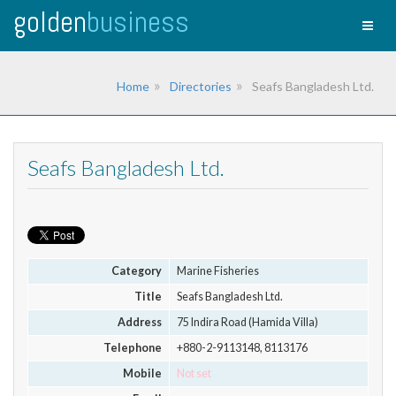
golden
business
Toggl
naviga
Home
Directories
Seafs Bangladesh Ltd.
Seafs Bangladesh Ltd.
Category
Marine Fisheries
Title
Seafs Bangladesh Ltd.
Address
75 Indira Road (Hamida Villa)
Telephone
+880-2-9113148, 8113176
Mobile
Not set