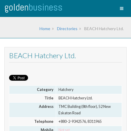
golden
business
Toggl
naviga
Home
Directories
BEACH Hatchery Ltd.
BEACH Hatchery Ltd.
Category
Hatchery
Title
BEACH Hatchery Ltd.
Address
TMC Building (8th floor), 52 New
Eskaton Road
Telephone
+880-2-9342576, 8311965
Mobile
Not set