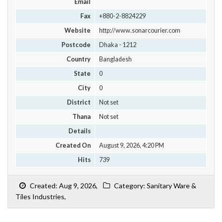
Email
Fax
+880-2-8824229
Website
http://www.sonarcourier.com
Postcode
Dhaka - 1212
Country
Bangladesh
State
0
City
0
District
Not set
Thana
Not set
Details
Created On
August 9, 2026, 4:20 PM
Hits
739
Created: Aug 9, 2026,
Category: Sanitary Ware &
Tiles Industries,