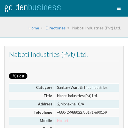
golden
business
Toggl
naviga
Home
Directories
Naboti Industries (Pvt) Ltd.
Naboti Industries (Pvt) Ltd.
Category
Sanitary Ware & Tiles Industries
Title
Naboti Industries (Pvt) Ltd.
Address
2, Mohakhali C/A
Telephone
+880-2-9880227, 0171-690159
Mobile
Not set