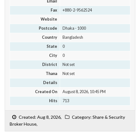
Email
Fax
+880-2-9562524
Website
Postcode
Dhaka - 1000
Country
Bangladesh
State
0
City
0
District
Not set
Thana
Not set
Details
Created On
August 8, 2026, 10:45 PM
Hits
713
Created: Aug 8, 2026,
Category: Share & Security
Broker House,