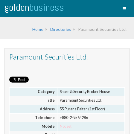
golden
business
Toggl
naviga
Home
Directories
Paramount Securities Ltd.
Paramount Securities Ltd.
Category
Share & Security Broker House
Title
Paramount Securities Ltd.
Address
55 Purana Paltan (1st Floor)
Telephone
+880-2-9564286
Mobile
Not set